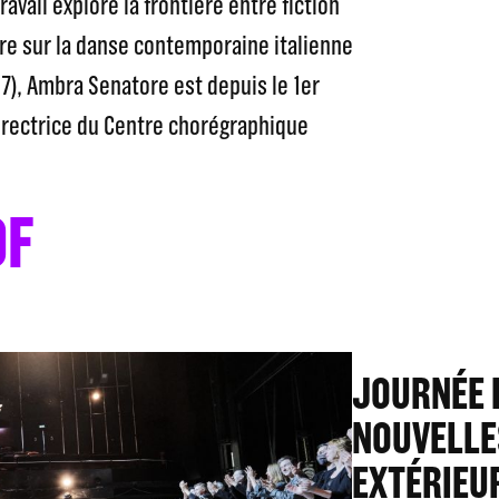
travail explore la frontière entre fiction
ivre sur la danse contemporaine italienne
07), Ambra Senatore est depuis le 1er
directrice du Centre chorégraphique
OF
JOURNÉE 
NOUVELLE
EXTÉRIEU