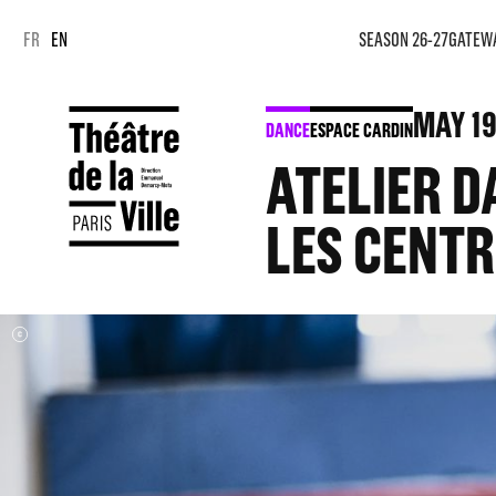
Cookies management panel
Cookies management panel
FR
EN
SEASON 26-27
GATEW
MAY
1
DANCE
ESPACE CARDIN
ATELIER D
LES CENTR