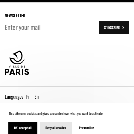
Our history
On tour
NEWSLETTER
S' INSCRIRE
Languages
Fr
En
This site uses cookies and gives you control over what you want to activate
Pro page
Contact us
Legal
Terms and conditions
Spectator Charter
OK, accept all
Deny all cookies
Personalize