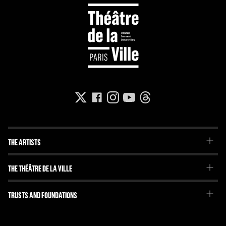
THE ARTISTS
The Troupe
THE THÉÂTRE DE LA VILLE
Our project
Emmanuel Demarcy-Mota
TRUSTS AND FOUNDATIONS
The Team
Our partners
The Team