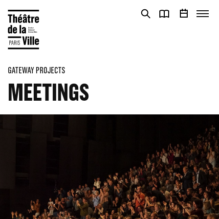
Cookies management panel
Cookies management panel
GATEWAY PROJECTS
MEETINGS