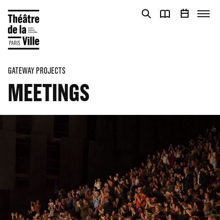
Cookies management panel
Cookies management panel
GATEWAY PROJECTS
MEETINGS