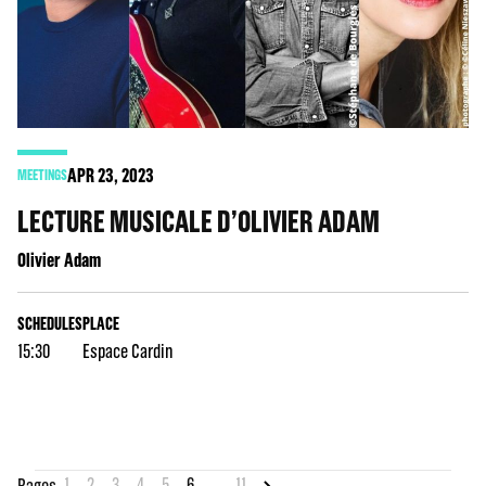
APR
23
, 2023
MEETINGS
LECTURE MUSICALE D’OLIVIER ADAM
Olivier Adam
SCHEDULES
PLACE
15:30
Espace Cardin
1
2
3
4
5
6
...
11
Pages