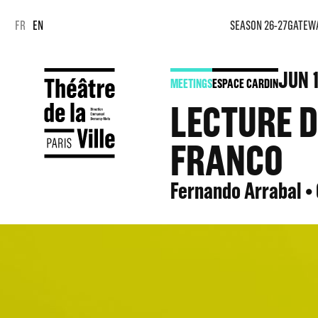
Cookies management panel
Cookies management panel
FR
EN
SEASON 26-27
GATEW
JUN
MEETINGS
ESPACE CARDIN
LECTURE D
FRANCO
Fernando Arrabal •