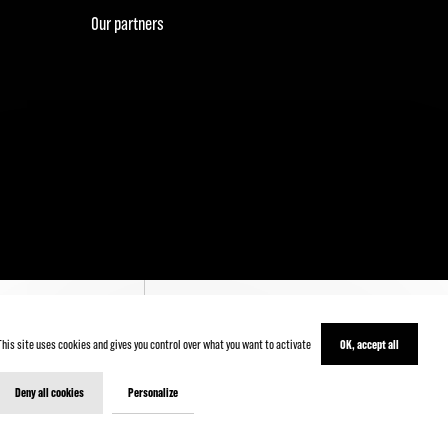
Our partners
This site uses cookies and gives you control over what you want to activate
OK, accept all
' INSCRIRE
Deny all cookies
Personalize