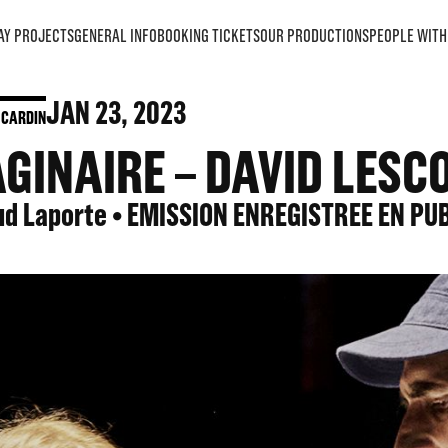
AY PROJECTS
GENERAL INFO
BOOKING TICKETS
OUR PRODUCTIONS
PEOPLE WITH 
JAN
23
, 2023
 CARDIN
GINAIRE – DAVID LESC
ud Laporte • EMISSION ENREGISTREE EN PU