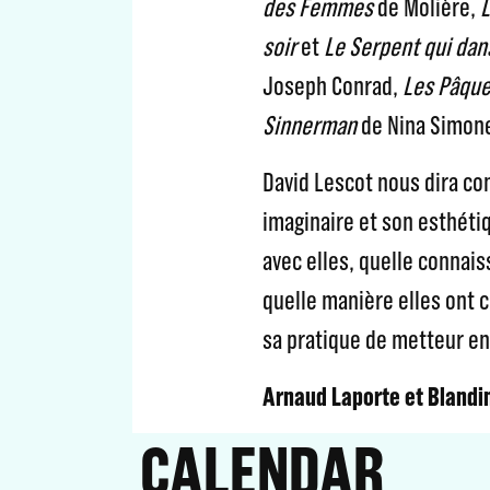
des Femmes
de Molière,
L
soir
et
Le Serpent qui dan
Joseph Conrad,
Les Pâque
Sinnerman
de Nina Simon
David Lescot nous dira c
imaginaire et son esthét
avec elles, quelle connais
quelle manière elles ont c
sa pratique de metteur en
Arnaud Laporte et Blandi
CALENDAR