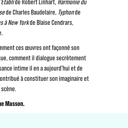
’Etabli
de Robert Linhart,
Harmonie du
se
de Charles Baudelaire,
Typhon
de
s à New York
de Blaise Cendrars,
e.
omment ces œuvres ont façonné son
ique, comment il dialogue secrètement
sance intime il en a aujourd’hui et de
ontribué à constituer son imaginaire et
 scène.
ne Masson.