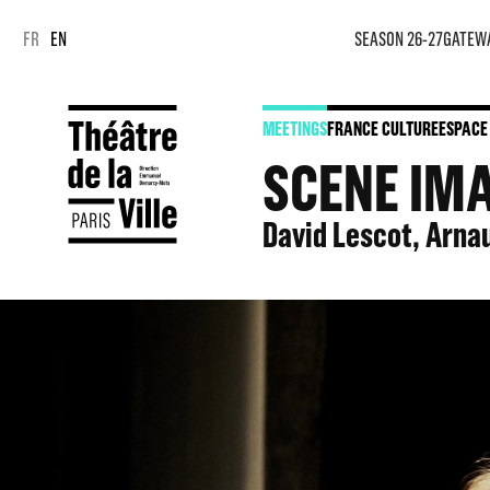
Cookies management panel
Cookies management panel
FR
EN
SEASON 26-27
GATEW
MEETINGS
FRANCE CULTURE
ESPACE
SCENE IMA
David Lescot, Arna