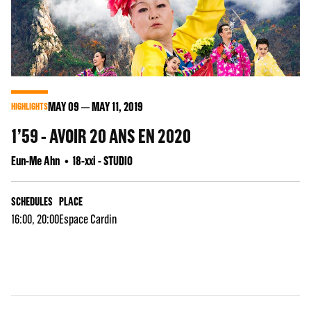
MAY
09
MAY
11
, 2019
HIGHLIGHTS
1’59 - AVOIR 20 ANS EN 2020
Eun-Me Ahn
18-xxi - STUDIO
SCHEDULES
PLACE
16:00, 20:00
Espace Cardin