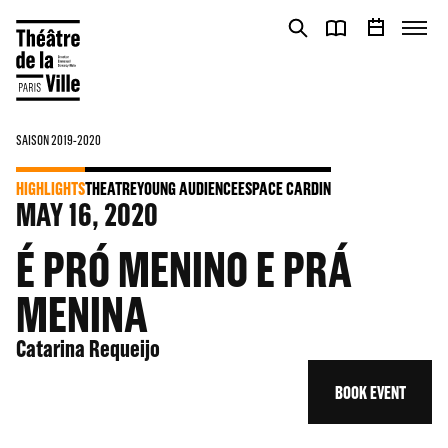
Cookies management panel
Cookies management panel
SAISON 2019-2020
HIGHLIGHTS
THEATRE
YOUNG AUDIENCE
ESPACE CARDIN
MAY
16
, 2020
É PRÓ MENINO E PRÁ
MENINA
Catarina Requeijo
BOOK EVENT