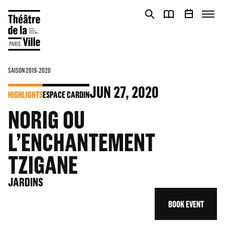
Cookies management panel
Cookies management panel
SAISON 2019-2020
JUN
27
, 2020
HIGHLIGHTS
ESPACE CARDIN
NORIG OU
L’ENCHANTEMENT
TZIGANE
JARDINS
BOOK EVENT