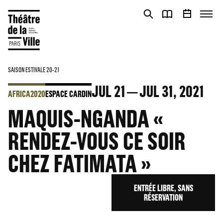
Cookies management panel
Cookies management panel
SAISON ESTIVALE 20-21
JUL
21
JUL
31
, 2021
AFRICA2020
ESPACE CARDIN
MAQUIS-NGANDA «
RENDEZ-VOUS CE SOIR
CHEZ FATIMATA »
ENTRÉE LIBRE, SANS
RÉSERVATION