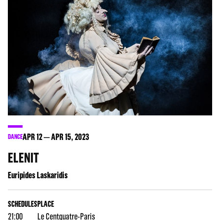
APR
12
APR
15
, 2023
DANCE
ELENIT
Euripides Laskaridis
SCHEDULES
PLACE
21:00
Le Centquatre-Paris