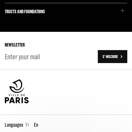
Our project
Emmanuel Demarcy-Mota
TRUSTS AND FOUNDATIONS
The Team
Our partners
The Team
Our history
On tour
NEWSLETTER
S' INSCRIRE
Languages
Fr
En